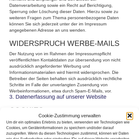
Datenverarbeitung sowie ein Recht auf Berichtigung,
Sperrung oder Löschung dieser Daten. Hierzu sowie zu
weiteren Fragen zum Thema personenbezogene Daten
können Sie sich jederzeit unter der im Impressum
angegebenen Adresse an uns wenden.
WIDERSPRUCH WERBE-MAILS
Der Nutzung von im Rahmen der Impressumspflicht
veröffentlichten Kontaktdaten zur übersendung von nicht
ausdrücklich angeforderter Werbung und
Informationsmaterialien wird hiermit widersprochen. Die
Betreiber der Seiten behalten sich ausdrücklich rechtliche
Schritte im Falle der unverlangten Zusendung von
Werbeinformationen, etwa durch Spam-E-Mails, vor.
3. Datenerfassung auf unserer Website
COOKIES
Cookie-Zustimmung verwalten
Die Internetseiten verwenden teilweise so genannte Cookies.
Um dir ein optimales Erlebnis zu bieten, verwenden wir Technologien wie
Cookies richten auf Ihrem Rechner keinen Schaden an und
Cookies, um Geräteinformationen zu speichern und/oder darauf
enthalten keine Viren. Cookies dienen dazu, unser Angebot
zuzugreifen. Wenn du diesen Technologien zustimmst, können wir Daten
nutzerfreundlicher, effektiver und sicherer zu machen.
wie das Surfverhalten oder eindeutige IDs auf dieser Website verarbeiten.