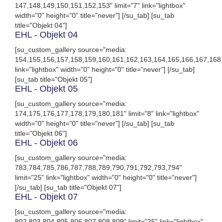
147,148,149,150,151,152,153" limit="7" link="lightbox"
width="0" height="0" title="never"] [/su_tab] [su_tab
title="Objekt 04"]
EHL - Objekt 04
[su_custom_gallery source="media:
154,155,156,157,158,159,160,161,162,163,164,165,166,167,168
link="lightbox" width="0" height="0" title="never"] [/su_tab]
[su_tab title="Objekt 05"]
EHL - Objekt 05
[su_custom_gallery source="media:
174,175,176,177,178,179,180,181" limit="8" link="lightbox"
width="0" height="0" title="never"] [/su_tab] [su_tab
title="Objekt 06"]
EHL - Objekt 06
[su_custom_gallery source="media:
783,784,785,786,787,788,789,790,791,792,793,794"
limit="25" link="lightbox" width="0" height="0" title="never"]
[/su_tab] [su_tab title="Objekt 07"]
EHL - Objekt 07
[su_custom_gallery source="media:
802,803,804,805,806,807,808,809" limit="25" link="lightbox"