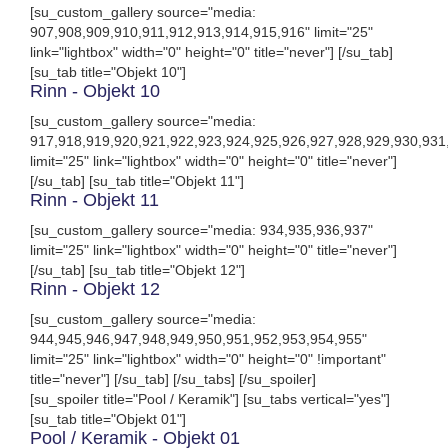
[su_custom_gallery source="media:
907,908,909,910,911,912,913,914,915,916" limit="25"
link="lightbox" width="0" height="0" title="never"] [/su_tab]
[su_tab title="Objekt 10"]
Rinn - Objekt 10
[su_custom_gallery source="media:
917,918,919,920,921,922,923,924,925,926,927,928,929,930,931
limit="25" link="lightbox" width="0" height="0" title="never"]
[/su_tab] [su_tab title="Objekt 11"]
Rinn - Objekt 11
[su_custom_gallery source="media: 934,935,936,937"
limit="25" link="lightbox" width="0" height="0" title="never"]
[/su_tab] [su_tab title="Objekt 12"]
Rinn - Objekt 12
[su_custom_gallery source="media:
944,945,946,947,948,949,950,951,952,953,954,955"
limit="25" link="lightbox" width="0" height="0" !important"
title="never"] [/su_tab] [/su_tabs] [/su_spoiler]
[su_spoiler title="Pool / Keramik"] [su_tabs vertical="yes"]
[su_tab title="Objekt 01"]
Pool / Keramik - Objekt 01