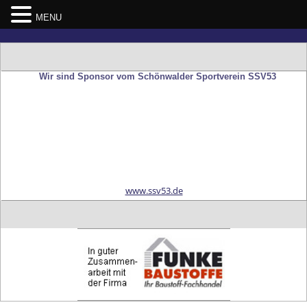
MENU
Skip
to
content
Wir sind Sponsor vom Schönwalder Sportverein SSV53
www.ssv53.de