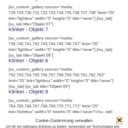
[su_custom_gallery source="media:
728,729,730,731,732,733,734,735,736,737,738" limit="25"
link="lightbox" width="0" height="0" title="never"] [/su_tab]
[su_tab title="Objekt 07"]
Klinker - Objekt 7
[su_custom_gallery source="media:
739,740,741,742,743,744,745,746,747" limit="25"
link="lightbox" width="0" height="0" title="never"] [/su_tab]
[su_tab title="Objekt 08"]
Klinker - Objekt 8
[su_custom_gallery source="media:
752,753,754,755,756,757,758,759,760,761,762,763"
limit="25" link="lightbox" width="0" height="0" title="never"]
[/su_tab] [su_tab title="Objekt 09"]
Klinker - Objekt 9
[su_custom_gallery source="media:
764,765,766,767,768,769,770,771,772" limit="25"
link="lightbox" width="0" height="0" title="never"] [/su_tab]
[su_tab title="Objekt 10"]
Cookie-Zustimmung verwalten
Klinker - Objekt 10
Um dir ein optimales Erlebnis zu bieten, verwenden wir Technologien wie