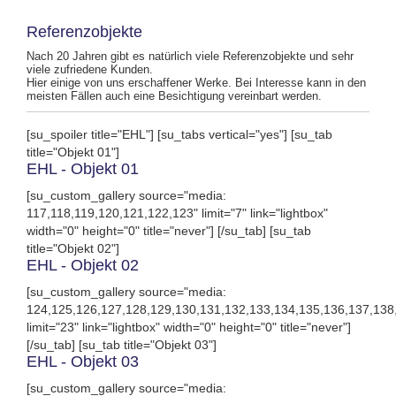
Referenzobjekte
Nach 20 Jahren gibt es natürlich viele Referenzobjekte und sehr
viele zufriedene Kunden.
Hier einige von uns erschaffener Werke. Bei Interesse kann in den
meisten Fällen auch eine Besichtigung vereinbart werden.
[su_spoiler title="EHL"] [su_tabs vertical="yes"] [su_tab
title="Objekt 01"]
EHL - Objekt 01
[su_custom_gallery source="media:
117,118,119,120,121,122,123" limit="7" link="lightbox"
width="0" height="0" title="never"] [/su_tab] [su_tab
title="Objekt 02"]
EHL - Objekt 02
[su_custom_gallery source="media:
124,125,126,127,128,129,130,131,132,133,134,135,136,137,138
limit="23" link="lightbox" width="0" height="0" title="never"]
[/su_tab] [su_tab title="Objekt 03"]
EHL - Objekt 03
[su_custom_gallery source="media: