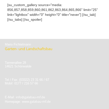
[su_custom_gallery source="media:
856,857,858,859,860,861,862,863,864,865,866" limit="25"
link="lightbox" width="0" height="0" title="never"] [/su_tab]
[/su_tabs] [/su_spoiler]
Mario Fichtelmann
Garten- und Landschaftsbau
Tannenallee 28
14621 Schönwalde
Tel / Fax: (03322) 23 31 66 / 67
Mobil: 0177 / 216 57 66
info@galabau-mf.de
E-Mail:
www.galabau-mf.de
Homepage: