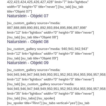
422,423,424,425,426,427,428" limit="7" link="lightbox"
width="0" height="0" title="never"] [/su_tab] [su_tab
title="Objekt 07"]
Naturstein - Objekt 07
[su_custom_gallery source="media:
887,888,889,890,891,892,893,894,895,896,897,898"
limit="12" link="lightbox" width="0" height="0" title="never"]
[/su_tab] [su_tab title="Objekt 08"]
Naturstein - Objekt 08
[su_custom_gallery source="media: 940,941,942,943"
limit="12" link="lightbox" width="0" height="0" title="never"]
[/su_tab] [su_tab title="Objekt 09"]
Naturstein - Objekt 09
[su_custom_gallery source="media:
944,945,946,947,948,949,950,951,952,953,954,955,956,957,958
limit="12" link="lightbox" width="0" height="0" title="never"]
[/su_tab] [su_custom_gallery source="media:
944,945,946,947,948,949,950,951,952,953,954,955,956,957,958
limit="35" link="lightbox" width="0" height="0" title="never"]
[/su_tab] [/su_tabs] [/su_spoiler]
[su_spoiler title="Rinn"] [su_tabs vertical="yes"] [su_tab