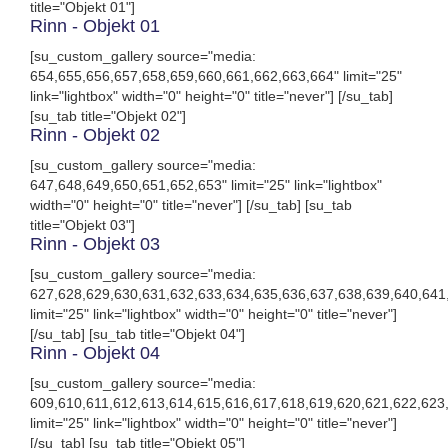
title="Objekt 01"]
Rinn - Objekt 01
[su_custom_gallery source="media:
654,655,656,657,658,659,660,661,662,663,664" limit="25"
link="lightbox" width="0" height="0" title="never"] [/su_tab]
[su_tab title="Objekt 02"]
Rinn - Objekt 02
[su_custom_gallery source="media:
647,648,649,650,651,652,653" limit="25" link="lightbox"
width="0" height="0" title="never"] [/su_tab] [su_tab
title="Objekt 03"]
Rinn - Objekt 03
[su_custom_gallery source="media:
627,628,629,630,631,632,633,634,635,636,637,638,639,640,641
limit="25" link="lightbox" width="0" height="0" title="never"]
[/su_tab] [su_tab title="Objekt 04"]
Rinn - Objekt 04
[su_custom_gallery source="media:
609,610,611,612,613,614,615,616,617,618,619,620,621,622,623
limit="25" link="lightbox" width="0" height="0" title="never"]
[/su_tab] [su_tab title="Objekt 05"]