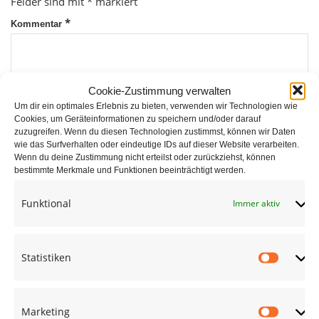
Felder sind mit
*
markiert
*
Kommentar
Cookie-Zustimmung verwalten
Um dir ein optimales Erlebnis zu bieten, verwenden wir Technologien wie
Cookies, um Geräteinformationen zu speichern und/oder darauf
zuzugreifen. Wenn du diesen Technologien zustimmst, können wir Daten
wie das Surfverhalten oder eindeutige IDs auf dieser Website verarbeiten.
*
Wenn du deine Zustimmung nicht erteilst oder zurückziehst, können
Name
bestimmte Merkmale und Funktionen beeinträchtigt werden.
Funktional
Immer aktiv
*
E-Mail
Statistiken
Statist
Website
Marketing
Market