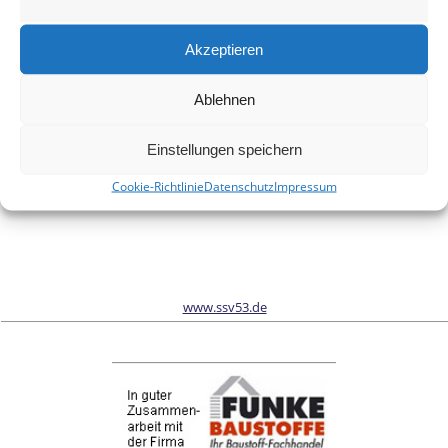
Meinen Namen, meine E-Mail-Adresse und meine Website in
diesem Browser für die nächste Kommentierung speichern.
Akzeptieren
Ablehnen
Wir sind Sponsor vom Schönwalder Sportverein SSV53
Einstellungen speichern
Cookie-Richtlinie
Datenschutz
Impressum
www.ssv53.de