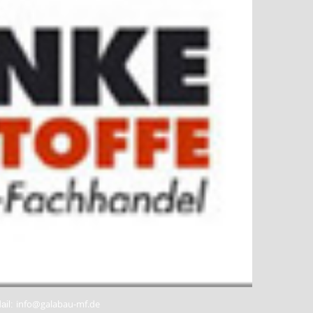
info@galabau-mf.de
ail: