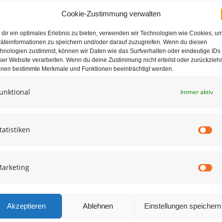
Cookie-Zustimmung verwalten
dir ein optimales Erlebnis zu bieten, verwenden wir Technologien wie Cookies, u
äteinformationen zu speichern und/oder darauf zuzugreifen. Wenn du diesen
hnologien zustimmst, können wir Daten wie das Surfverhalten oder eindeutige IDs
ser Website verarbeiten. Wenn du deine Zustimmung nicht erteilst oder zurückziehs
nen bestimmte Merkmale und Funktionen beeinträchtigt werden.
unktional
Immer aktiv
e in diesem Browser für die nächste Kommentierung speichern.
tatistiken
St
arketing
Ma
Akzeptieren
Ablehnen
Einstellungen speichern