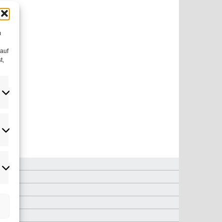
m
 auf
t,
atistiken
rketing