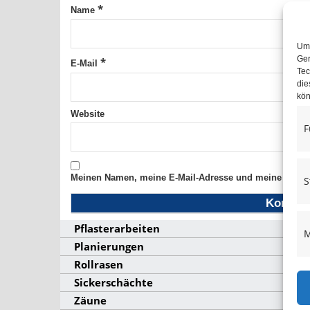
*
Name
Um 
Ger
*
E-Mail
Tec
die
kön
Website
F
Meinen Namen, meine E-Mail-Adresse und meine Websit
S
Pflasterarbeiten
M
Planierungen
Rollrasen
Sickerschächte
Zäune