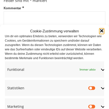
Felder sind mit
*
markiert
*
Kommentar
Cookie-Zustimmung verwalten
Um dir ein optimales Erlebnis zu bieten, verwenden wir Technologien wie
Cookies, um Geräteinformationen zu speichern und/oder darauf
zuzugreifen. Wenn du diesen Technologien zustimmst, können wir Daten
wie das Surfverhalten oder eindeutige IDs auf dieser Website verarbeiten.
*
Wenn du deine Zustimmung nicht erteilst oder zurückziehst, können
Name
bestimmte Merkmale und Funktionen beeinträchtigt werden.
Funktional
Immer aktiv
*
E-Mail
Statistiken
Statist
Website
Marketing
Market