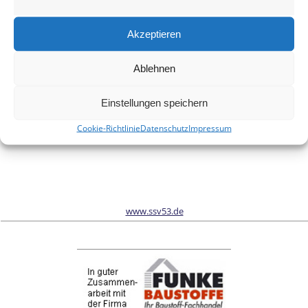
Meinen Namen, meine E-Mail-Adresse und meine Website in
diesem Browser für die nächste Kommentierung speichern.
Akzeptieren
Ablehnen
Wir sind Sponsor vom Schönwalder Sportverein SSV53
Einstellungen speichern
Cookie-Richtlinie
Datenschutz
Impressum
www.ssv53.de