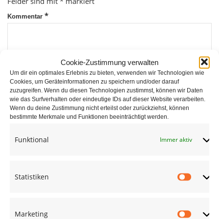
Felder sind mit
*
markiert
*
Kommentar
Cookie-Zustimmung verwalten
Um dir ein optimales Erlebnis zu bieten, verwenden wir Technologien wie
Cookies, um Geräteinformationen zu speichern und/oder darauf
zuzugreifen. Wenn du diesen Technologien zustimmst, können wir Daten
wie das Surfverhalten oder eindeutige IDs auf dieser Website verarbeiten.
*
Wenn du deine Zustimmung nicht erteilst oder zurückziehst, können
Name
bestimmte Merkmale und Funktionen beeinträchtigt werden.
Funktional
Immer aktiv
*
E-Mail
Statistiken
Statist
Website
Marketing
Market