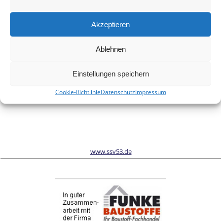
Meinen Namen, meine E-Mail-Adresse und meine Website in
diesem Browser für die nächste Kommentierung speichern.
Akzeptieren
Ablehnen
Wir sind Sponsor vom Schönwalder Sportverein SSV53
Einstellungen speichern
Cookie-Richtlinie
Datenschutz
Impressum
www.ssv53.de