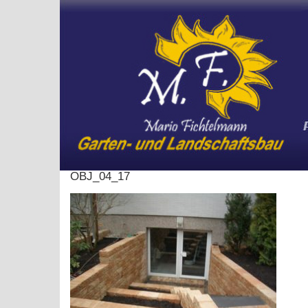
Skip
to
content
OBJ_04_17