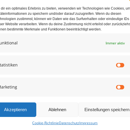
dir ein optimales Erlebnis zu bieten, verwenden wir Technologien wie Cookies, u
äteinformationen zu speichern und/oder darauf zuzugreifen. Wenn du diesen
hnologien zustimmst, können wir Daten wie das Surfverhalten oder eindeutige IDs
ser Website verarbeiten. Wenn du deine Zustimmung nicht erteilst oder zurückziehs
nen bestimmte Merkmale und Funktionen beeinträchtigt werden.
unktional
Immer aktiv
e in diesem Browser für die nächste Kommentierung speichern.
tatistiken
St
arketing
Ma
Akzeptieren
Ablehnen
Einstellungen speichern
Cookie-Richtlinie
Datenschutz
Impressum