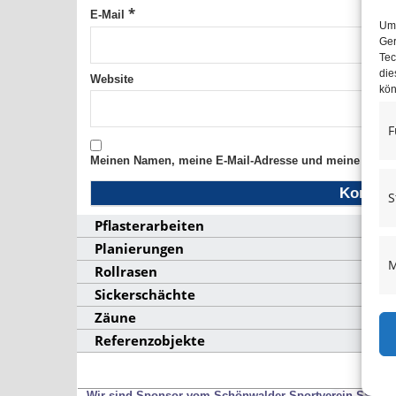
*
E-Mail
Um 
Ger
Tec
die
Website
kön
F
Meinen Namen, meine E-Mail-Adresse und meine Websit
S
Pflasterarbeiten
Planierungen
M
Rollrasen
Sickerschächte
Zäune
Referenzobjekte
Wir sind Sponsor vom Schönwalder Sportverein SSV53