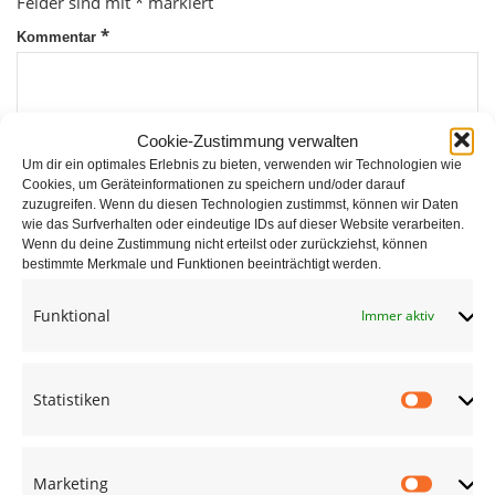
Felder sind mit
*
markiert
*
Kommentar
Cookie-Zustimmung verwalten
Um dir ein optimales Erlebnis zu bieten, verwenden wir Technologien wie
Cookies, um Geräteinformationen zu speichern und/oder darauf
zuzugreifen. Wenn du diesen Technologien zustimmst, können wir Daten
wie das Surfverhalten oder eindeutige IDs auf dieser Website verarbeiten.
*
Wenn du deine Zustimmung nicht erteilst oder zurückziehst, können
Name
bestimmte Merkmale und Funktionen beeinträchtigt werden.
Funktional
Immer aktiv
*
E-Mail
Statistiken
Statist
Website
Marketing
Market