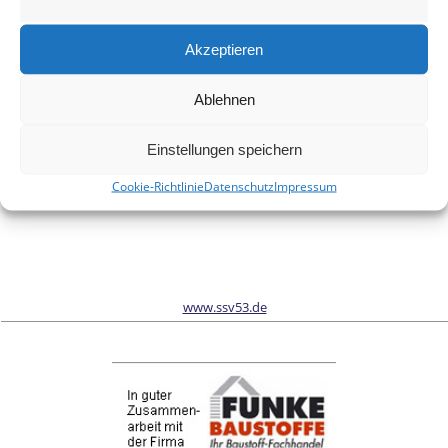
Meinen Namen, meine E-Mail-Adresse und meine Website in
diesem Browser für die nächste Kommentierung speichern.
Akzeptieren
Ablehnen
Wir sind Sponsor vom Schönwalder Sportverein SSV53
Einstellungen speichern
Cookie-Richtlinie
Datenschutz
Impressum
www.ssv53.de