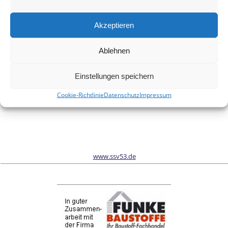
Meinen Namen, meine E-Mail-Adresse und meine Website in
diesem Browser für die nächste Kommentierung speichern.
Akzeptieren
Ablehnen
Wir sind Sponsor vom Schönwalder Sportverein SSV53
Einstellungen speichern
Cookie-Richtlinie
Datenschutz
Impressum
www.ssv53.de