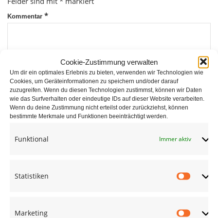
Felder sind mit
*
markiert
*
Kommentar
Cookie-Zustimmung verwalten
Um dir ein optimales Erlebnis zu bieten, verwenden wir Technologien wie
Cookies, um Geräteinformationen zu speichern und/oder darauf
zuzugreifen. Wenn du diesen Technologien zustimmst, können wir Daten
wie das Surfverhalten oder eindeutige IDs auf dieser Website verarbeiten.
*
Wenn du deine Zustimmung nicht erteilst oder zurückziehst, können
Name
bestimmte Merkmale und Funktionen beeinträchtigt werden.
Funktional
Immer aktiv
*
E-Mail
Statistiken
Statist
Website
Marketing
Market