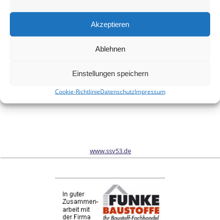
Meinen Namen, meine E-Mail-Adresse und meine Website in
diesem Browser für die nächste Kommentierung speichern.
Akzeptieren
Ablehnen
Wir sind Sponsor vom Schönwalder Sportverein SSV53
Einstellungen speichern
Cookie-Richtlinie
Datenschutz
Impressum
www.ssv53.de