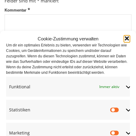
Felder sind mit
*
markiert
*
Kommentar
Cookie-Zustimmung verwalten
Um dir ein optimales Erlebnis zu bieten, verwenden wir Technologien wie
Cookies, um Geräteinformationen zu speichern und/oder darauf
zuzugreifen. Wenn du diesen Technologien zustimmst, können wir Daten
wie das Surfverhalten oder eindeutige IDs auf dieser Website verarbeiten.
*
Wenn du deine Zustimmung nicht erteilst oder zurückziehst, können
Name
bestimmte Merkmale und Funktionen beeinträchtigt werden.
Funktional
Immer aktiv
*
E-Mail
Statistiken
Statist
Website
Marketing
Market