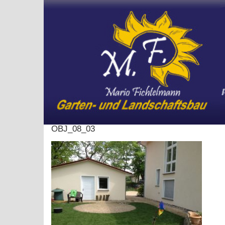
Skip
to
content
OBJ_08_03