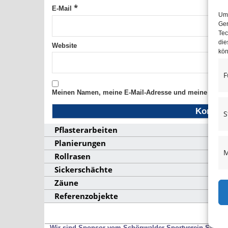
*
E-Mail
Um 
Ger
Tec
die
Website
kön
F
Meinen Namen, meine E-Mail-Adresse und meine Websit
S
Pflasterarbeiten
Planierungen
M
Rollrasen
Sickerschächte
Zäune
Referenzobjekte
Wir sind Sponsor vom Schönwalder Sportverein SSV53