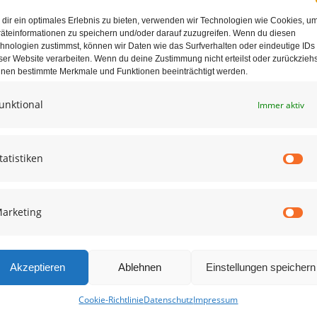
dir ein optimales Erlebnis zu bieten, verwenden wir Technologien wie Cookies, u
äteinformationen zu speichern und/oder darauf zuzugreifen. Wenn du diesen
hnologien zustimmst, können wir Daten wie das Surfverhalten oder eindeutige IDs
ser Website verarbeiten. Wenn du deine Zustimmung nicht erteilst oder zurückziehs
nen bestimmte Merkmale und Funktionen beeinträchtigt werden.
unktional
Immer aktiv
e in diesem Browser für die nächste Kommentierung speichern.
tatistiken
St
arketing
Ma
Akzeptieren
Ablehnen
Einstellungen speichern
Cookie-Richtlinie
Datenschutz
Impressum