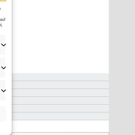
m
 auf
t,
atistiken
rketing