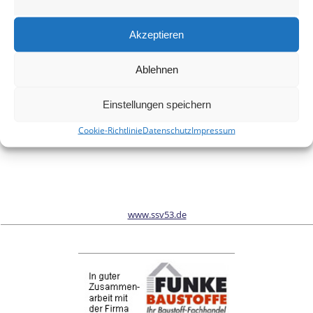
Meinen Namen, meine E-Mail-Adresse und meine Website in
diesem Browser für die nächste Kommentierung speichern.
Akzeptieren
Ablehnen
Wir sind Sponsor vom Schönwalder Sportverein SSV53
Einstellungen speichern
Cookie-Richtlinie
Datenschutz
Impressum
www.ssv53.de