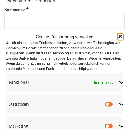
Felder sind mit
*
markiert
*
Kommentar
Cookie-Zustimmung verwalten
Um dir ein optimales Erlebnis zu bieten, verwenden wir Technologien wie
Cookies, um Geräteinformationen zu speichern und/oder darauf
zuzugreifen. Wenn du diesen Technologien zustimmst, können wir Daten
wie das Surfverhalten oder eindeutige IDs auf dieser Website verarbeiten.
*
Wenn du deine Zustimmung nicht erteilst oder zurückziehst, können
Name
bestimmte Merkmale und Funktionen beeinträchtigt werden.
Funktional
Immer aktiv
*
E-Mail
Statistiken
Statist
Website
Marketing
Market