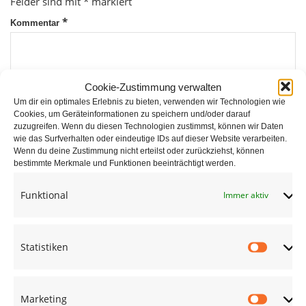
Felder sind mit
*
markiert
*
Kommentar
Cookie-Zustimmung verwalten
Um dir ein optimales Erlebnis zu bieten, verwenden wir Technologien wie
Cookies, um Geräteinformationen zu speichern und/oder darauf
zuzugreifen. Wenn du diesen Technologien zustimmst, können wir Daten
wie das Surfverhalten oder eindeutige IDs auf dieser Website verarbeiten.
*
Wenn du deine Zustimmung nicht erteilst oder zurückziehst, können
Name
bestimmte Merkmale und Funktionen beeinträchtigt werden.
Funktional
Immer aktiv
*
E-Mail
Statistiken
Statist
Website
Marketing
Market