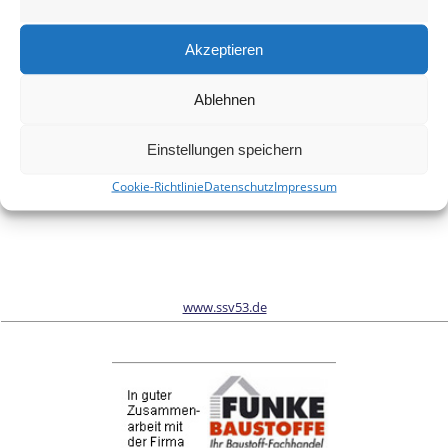
Meinen Namen, meine E-Mail-Adresse und meine Website in
diesem Browser für die nächste Kommentierung speichern.
Akzeptieren
Ablehnen
Wir sind Sponsor vom Schönwalder Sportverein SSV53
Einstellungen speichern
Cookie-Richtlinie
Datenschutz
Impressum
www.ssv53.de