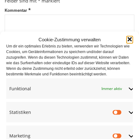
Felder sind mit
*
markiert
*
Kommentar
Cookie-Zustimmung verwalten
Um dir ein optimales Erlebnis zu bieten, verwenden wir Technologien wie
Cookies, um Geräteinformationen zu speichern und/oder darauf
zuzugreifen. Wenn du diesen Technologien zustimmst, können wir Daten
wie das Surfverhalten oder eindeutige IDs auf dieser Website verarbeiten.
*
Wenn du deine Zustimmung nicht erteilst oder zurückziehst, können
Name
bestimmte Merkmale und Funktionen beeinträchtigt werden.
Funktional
Immer aktiv
*
E-Mail
Statistiken
Statist
Website
Marketing
Market