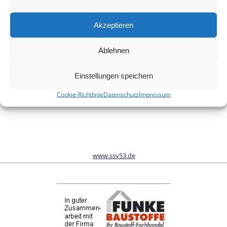
Meinen Namen, meine E-Mail-Adresse und meine Website in
diesem Browser für die nächste Kommentierung speichern.
Akzeptieren
Ablehnen
Wir sind Sponsor vom Schönwalder Sportverein SSV53
Einstellungen speichern
Cookie-Richtlinie
Datenschutz
Impressum
www.ssv53.de