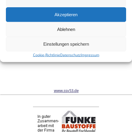
Meinen Namen, meine E-Mail-Adresse und meine Website in
diesem Browser für die nächste Kommentierung speichern.
Akzeptieren
Ablehnen
Wir sind Sponsor vom Schönwalder Sportverein SSV53
Einstellungen speichern
Cookie-Richtlinie
Datenschutz
Impressum
www.ssv53.de