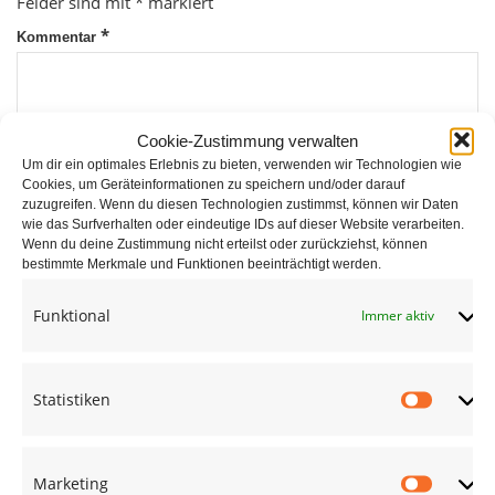
Felder sind mit
*
markiert
*
Kommentar
Cookie-Zustimmung verwalten
Um dir ein optimales Erlebnis zu bieten, verwenden wir Technologien wie
Cookies, um Geräteinformationen zu speichern und/oder darauf
zuzugreifen. Wenn du diesen Technologien zustimmst, können wir Daten
wie das Surfverhalten oder eindeutige IDs auf dieser Website verarbeiten.
*
Wenn du deine Zustimmung nicht erteilst oder zurückziehst, können
Name
bestimmte Merkmale und Funktionen beeinträchtigt werden.
Funktional
Immer aktiv
*
E-Mail
Statistiken
Statist
Website
Marketing
Market