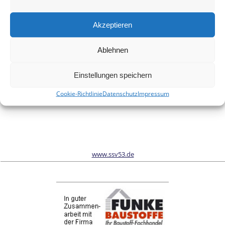
Meinen Namen, meine E-Mail-Adresse und meine Website in
diesem Browser für die nächste Kommentierung speichern.
Akzeptieren
Ablehnen
Wir sind Sponsor vom Schönwalder Sportverein SSV53
Einstellungen speichern
Cookie-Richtlinie
Datenschutz
Impressum
www.ssv53.de