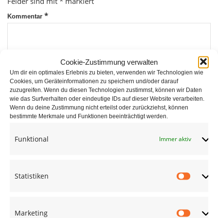
Felder sind mit
*
markiert
*
Kommentar
Cookie-Zustimmung verwalten
Um dir ein optimales Erlebnis zu bieten, verwenden wir Technologien wie
Cookies, um Geräteinformationen zu speichern und/oder darauf
zuzugreifen. Wenn du diesen Technologien zustimmst, können wir Daten
wie das Surfverhalten oder eindeutige IDs auf dieser Website verarbeiten.
*
Wenn du deine Zustimmung nicht erteilst oder zurückziehst, können
Name
bestimmte Merkmale und Funktionen beeinträchtigt werden.
Funktional
Immer aktiv
*
E-Mail
Statistiken
Statist
Website
Marketing
Market