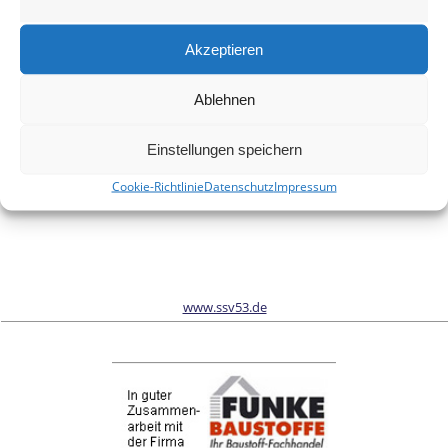
Meinen Namen, meine E-Mail-Adresse und meine Website in
diesem Browser für die nächste Kommentierung speichern.
Akzeptieren
Ablehnen
Wir sind Sponsor vom Schönwalder Sportverein SSV53
Einstellungen speichern
Cookie-Richtlinie
Datenschutz
Impressum
www.ssv53.de