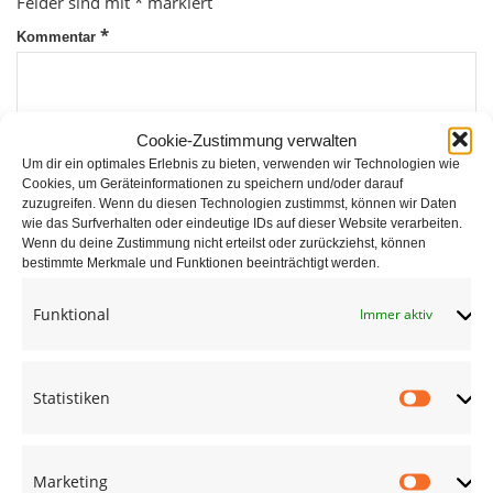
Felder sind mit
*
markiert
*
Kommentar
Cookie-Zustimmung verwalten
Um dir ein optimales Erlebnis zu bieten, verwenden wir Technologien wie
Cookies, um Geräteinformationen zu speichern und/oder darauf
zuzugreifen. Wenn du diesen Technologien zustimmst, können wir Daten
wie das Surfverhalten oder eindeutige IDs auf dieser Website verarbeiten.
*
Wenn du deine Zustimmung nicht erteilst oder zurückziehst, können
Name
bestimmte Merkmale und Funktionen beeinträchtigt werden.
Funktional
Immer aktiv
*
E-Mail
Statistiken
Statist
Website
Marketing
Market