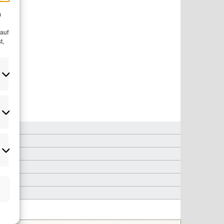
m
 auf
t,
atistiken
rketing