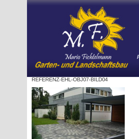
Skip
to
content
REFERENZ-EHL-OBJ07-BILD04