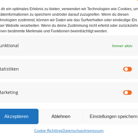
dir ein optimales Erlebnis zu bieten, verwenden wir Technologien wie Cookies, u
äteinformationen zu speichern und/oder darauf zuzugreifen. Wenn du diesen
hnologien zustimmst, können wir Daten wie das Surfverhalten oder eindeutige IDs
ser Website verarbeiten. Wenn du deine Zustimmung nicht erteilst oder zurückziehs
nen bestimmte Merkmale und Funktionen beeinträchtigt werden.
unktional
Immer aktiv
e in diesem Browser für die nächste Kommentierung speichern.
tatistiken
St
arketing
Ma
Akzeptieren
Ablehnen
Einstellungen speichern
Cookie-Richtlinie
Datenschutz
Impressum