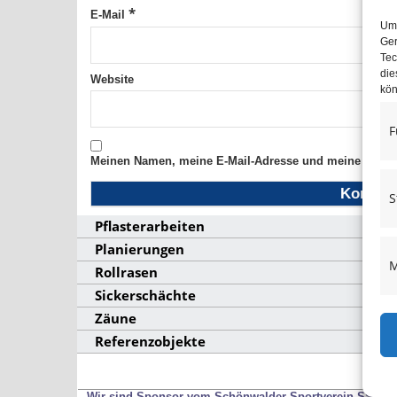
*
E-Mail
Um 
Ger
Tec
die
Website
kön
F
Meinen Namen, meine E-Mail-Adresse und meine Websit
S
Pflasterarbeiten
Planierungen
M
Rollrasen
Sickerschächte
Zäune
Referenzobjekte
Wir sind Sponsor vom Schönwalder Sportverein SSV53