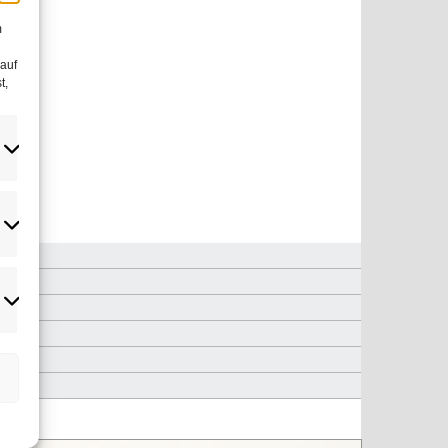
m
 auf
t,
atistiken
rketing