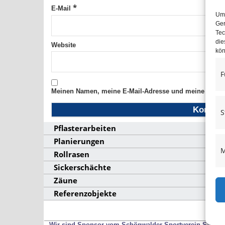
*
E-Mail
Um 
Ger
Tec
die
Website
kön
F
Meinen Namen, meine E-Mail-Adresse und meine Websit
S
Pflasterarbeiten
Planierungen
M
Rollrasen
Sickerschächte
Zäune
Referenzobjekte
Wir sind Sponsor vom Schönwalder Sportverein SSV53