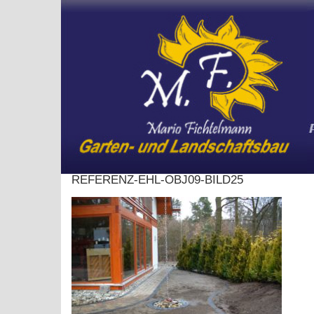
Skip
to
content
REFERENZ-EHL-OBJ09-BILD25