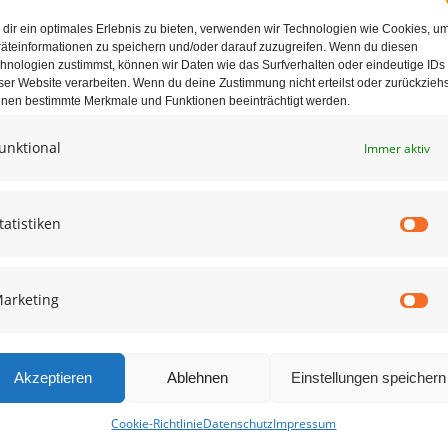
dir ein optimales Erlebnis zu bieten, verwenden wir Technologien wie Cookies, u
äteinformationen zu speichern und/oder darauf zuzugreifen. Wenn du diesen
hnologien zustimmst, können wir Daten wie das Surfverhalten oder eindeutige IDs
ser Website verarbeiten. Wenn du deine Zustimmung nicht erteilst oder zurückziehs
nen bestimmte Merkmale und Funktionen beeinträchtigt werden.
unktional
Immer aktiv
e in diesem Browser für die nächste Kommentierung speichern.
tatistiken
St
arketing
Ma
Akzeptieren
Ablehnen
Einstellungen speichern
Cookie-Richtlinie
Datenschutz
Impressum