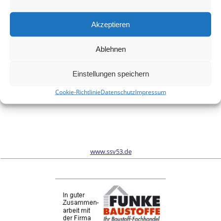
Meinen Namen, meine E-Mail-Adresse und meine Website in
diesem Browser für die nächste Kommentierung speichern.
Akzeptieren
Ablehnen
Wir sind Sponsor vom Schönwalder Sportverein SSV53
Einstellungen speichern
Cookie-Richtlinie
Datenschutz
Impressum
www.ssv53.de