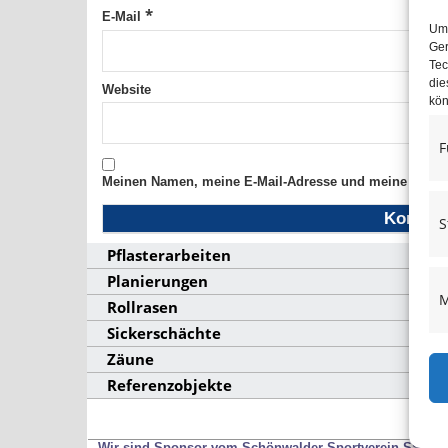
*
E-Mail
Um 
Ger
Tec
die
Website
kön
F
Meinen Namen, meine E-Mail-Adresse und meine Websit
S
Pflasterarbeiten
Planierungen
M
Rollrasen
Sickerschächte
Zäune
Referenzobjekte
Wir sind Sponsor vom Schönwalder Sportverein SSV53