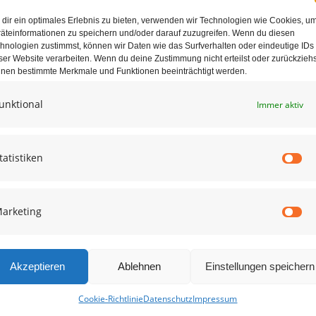
dir ein optimales Erlebnis zu bieten, verwenden wir Technologien wie Cookies, u
äteinformationen zu speichern und/oder darauf zuzugreifen. Wenn du diesen
hnologien zustimmst, können wir Daten wie das Surfverhalten oder eindeutige IDs
ser Website verarbeiten. Wenn du deine Zustimmung nicht erteilst oder zurückziehs
nen bestimmte Merkmale und Funktionen beeinträchtigt werden.
unktional
Immer aktiv
e in diesem Browser für die nächste Kommentierung speichern.
tatistiken
St
arketing
Ma
Akzeptieren
Ablehnen
Einstellungen speichern
Cookie-Richtlinie
Datenschutz
Impressum