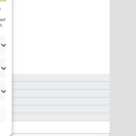
m
 auf
t,
atistiken
rketing