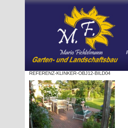
Skip
to
content
REFERENZ-KLINKER-OBJ12-BILD04