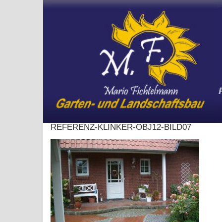
Skip
to
content
REFERENZ-KLINKER-OBJ12-BILD07