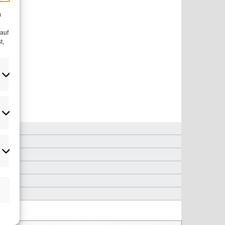
m
 auf
t,
atistiken
rketing