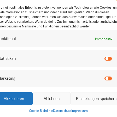
dir ein optimales Erlebnis zu bieten, verwenden wir Technologien wie Cookies, u
äteinformationen zu speichern und/oder darauf zuzugreifen. Wenn du diesen
hnologien zustimmst, können wir Daten wie das Surfverhalten oder eindeutige IDs
ser Website verarbeiten. Wenn du deine Zustimmung nicht erteilst oder zurückziehs
nen bestimmte Merkmale und Funktionen beeinträchtigt werden.
unktional
Immer aktiv
e in diesem Browser für die nächste Kommentierung speichern.
tatistiken
St
arketing
Ma
Akzeptieren
Ablehnen
Einstellungen speichern
Cookie-Richtlinie
Datenschutz
Impressum