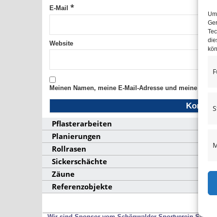
*
E-Mail
Um 
Ger
Tec
die
Website
kön
F
Meinen Namen, meine E-Mail-Adresse und meine Websit
S
Pflasterarbeiten
Planierungen
M
Rollrasen
Sickerschächte
Zäune
Referenzobjekte
Wir sind Sponsor vom Schönwalder Sportverein SSV53