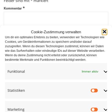
Felder sind mit
*
markiert
*
Kommentar
Cookie-Zustimmung verwalten
Um dir ein optimales Erlebnis zu bieten, verwenden wir Technologien wie
Cookies, um Geräteinformationen zu speichern und/oder darauf
zuzugreifen. Wenn du diesen Technologien zustimmst, können wir Daten
wie das Surfverhalten oder eindeutige IDs auf dieser Website verarbeiten.
*
Wenn du deine Zustimmung nicht erteilst oder zurückziehst, können
Name
bestimmte Merkmale und Funktionen beeinträchtigt werden.
Funktional
Immer aktiv
*
E-Mail
Statistiken
Statist
Website
Marketing
Market