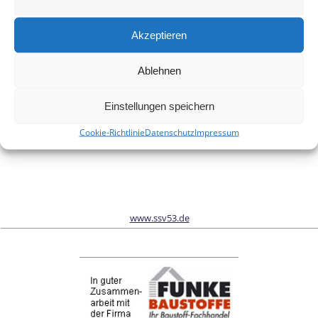
Meinen Namen, meine E-Mail-Adresse und meine Website in
diesem Browser für die nächste Kommentierung speichern.
Akzeptieren
Ablehnen
Wir sind Sponsor vom Schönwalder Sportverein SSV53
Einstellungen speichern
Cookie-Richtlinie
Datenschutz
Impressum
www.ssv53.de