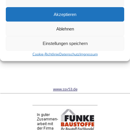
Meinen Namen, meine E-Mail-Adresse und meine Website in
diesem Browser für die nächste Kommentierung speichern.
Akzeptieren
Ablehnen
Wir sind Sponsor vom Schönwalder Sportverein SSV53
Einstellungen speichern
Cookie-Richtlinie
Datenschutz
Impressum
www.ssv53.de