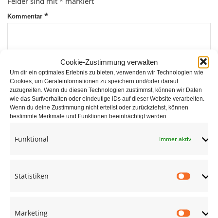
Felder sind mit
*
markiert
*
Kommentar
Cookie-Zustimmung verwalten
Um dir ein optimales Erlebnis zu bieten, verwenden wir Technologien wie
Cookies, um Geräteinformationen zu speichern und/oder darauf
zuzugreifen. Wenn du diesen Technologien zustimmst, können wir Daten
wie das Surfverhalten oder eindeutige IDs auf dieser Website verarbeiten.
*
Wenn du deine Zustimmung nicht erteilst oder zurückziehst, können
Name
bestimmte Merkmale und Funktionen beeinträchtigt werden.
Funktional
Immer aktiv
*
E-Mail
Statistiken
Statist
Website
Marketing
Market