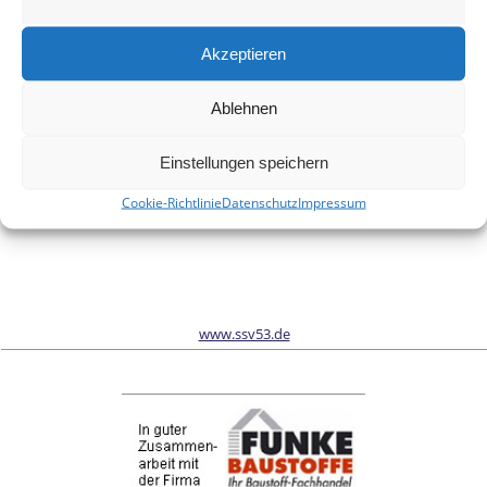
Meinen Namen, meine E-Mail-Adresse und meine Website in
diesem Browser für die nächste Kommentierung speichern.
Akzeptieren
Ablehnen
Wir sind Sponsor vom Schönwalder Sportverein SSV53
Einstellungen speichern
Cookie-Richtlinie
Datenschutz
Impressum
www.ssv53.de