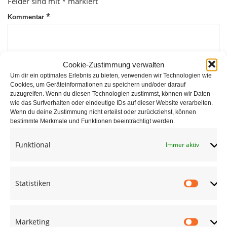
Felder sind mit
*
markiert
*
Kommentar
Cookie-Zustimmung verwalten
Um dir ein optimales Erlebnis zu bieten, verwenden wir Technologien wie
Cookies, um Geräteinformationen zu speichern und/oder darauf
zuzugreifen. Wenn du diesen Technologien zustimmst, können wir Daten
wie das Surfverhalten oder eindeutige IDs auf dieser Website verarbeiten.
*
Wenn du deine Zustimmung nicht erteilst oder zurückziehst, können
Name
bestimmte Merkmale und Funktionen beeinträchtigt werden.
Funktional
Immer aktiv
*
E-Mail
Statistiken
Statist
Website
Marketing
Market