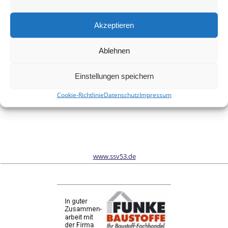
Meinen Namen, meine E-Mail-Adresse und meine Website in
diesem Browser für die nächste Kommentierung speichern.
Akzeptieren
Ablehnen
Wir sind Sponsor vom Schönwalder Sportverein SSV53
Einstellungen speichern
Cookie-Richtlinie
Datenschutz
Impressum
www.ssv53.de