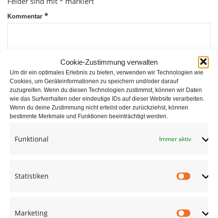
Felder sind mit
*
markiert
*
Kommentar
Cookie-Zustimmung verwalten
Um dir ein optimales Erlebnis zu bieten, verwenden wir Technologien wie
Cookies, um Geräteinformationen zu speichern und/oder darauf
zuzugreifen. Wenn du diesen Technologien zustimmst, können wir Daten
wie das Surfverhalten oder eindeutige IDs auf dieser Website verarbeiten.
*
Wenn du deine Zustimmung nicht erteilst oder zurückziehst, können
Name
bestimmte Merkmale und Funktionen beeinträchtigt werden.
Funktional
Immer aktiv
*
E-Mail
Statistiken
Statist
Website
Marketing
Market