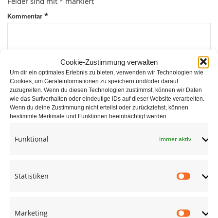
Felder sind mit
*
markiert
*
Kommentar
Cookie-Zustimmung verwalten
Um dir ein optimales Erlebnis zu bieten, verwenden wir Technologien wie
Cookies, um Geräteinformationen zu speichern und/oder darauf
zuzugreifen. Wenn du diesen Technologien zustimmst, können wir Daten
wie das Surfverhalten oder eindeutige IDs auf dieser Website verarbeiten.
*
Wenn du deine Zustimmung nicht erteilst oder zurückziehst, können
Name
bestimmte Merkmale und Funktionen beeinträchtigt werden.
Funktional
Immer aktiv
*
E-Mail
Statistiken
Statist
Website
Marketing
Market