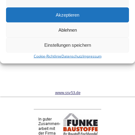
Meinen Namen, meine E-Mail-Adresse und meine Website in
diesem Browser für die nächste Kommentierung speichern.
Akzeptieren
Ablehnen
Wir sind Sponsor vom Schönwalder Sportverein SSV53
Einstellungen speichern
Cookie-Richtlinie
Datenschutz
Impressum
www.ssv53.de