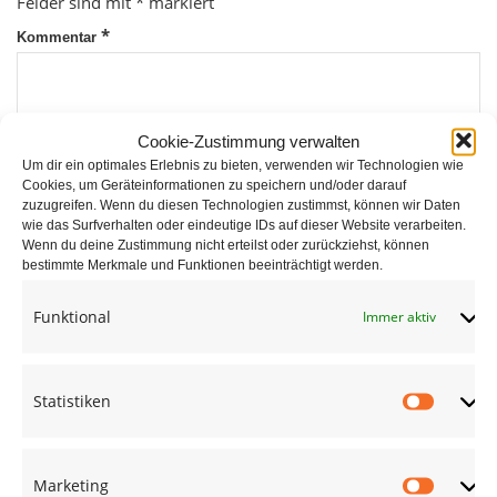
Felder sind mit
*
markiert
*
Kommentar
Cookie-Zustimmung verwalten
Um dir ein optimales Erlebnis zu bieten, verwenden wir Technologien wie
Cookies, um Geräteinformationen zu speichern und/oder darauf
zuzugreifen. Wenn du diesen Technologien zustimmst, können wir Daten
wie das Surfverhalten oder eindeutige IDs auf dieser Website verarbeiten.
*
Wenn du deine Zustimmung nicht erteilst oder zurückziehst, können
Name
bestimmte Merkmale und Funktionen beeinträchtigt werden.
Funktional
Immer aktiv
*
E-Mail
Statistiken
Statist
Website
Marketing
Market