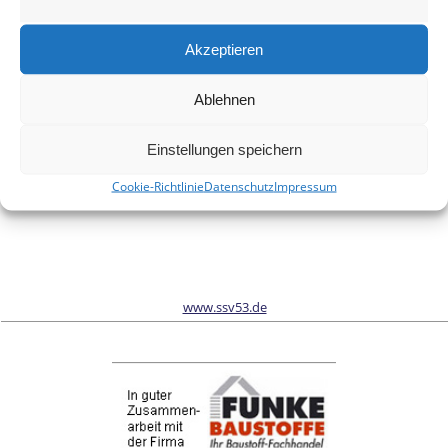
Meinen Namen, meine E-Mail-Adresse und meine Website in
diesem Browser für die nächste Kommentierung speichern.
Akzeptieren
Ablehnen
Wir sind Sponsor vom Schönwalder Sportverein SSV53
Einstellungen speichern
Cookie-Richtlinie
Datenschutz
Impressum
www.ssv53.de