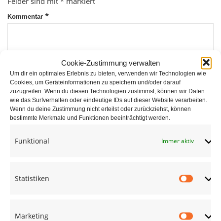
Felder sind mit
*
markiert
*
Kommentar
Cookie-Zustimmung verwalten
Um dir ein optimales Erlebnis zu bieten, verwenden wir Technologien wie
Cookies, um Geräteinformationen zu speichern und/oder darauf
zuzugreifen. Wenn du diesen Technologien zustimmst, können wir Daten
wie das Surfverhalten oder eindeutige IDs auf dieser Website verarbeiten.
*
Wenn du deine Zustimmung nicht erteilst oder zurückziehst, können
Name
bestimmte Merkmale und Funktionen beeinträchtigt werden.
Funktional
Immer aktiv
*
E-Mail
Statistiken
Statist
Website
Marketing
Market