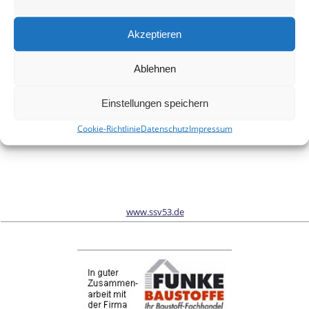
Meinen Namen, meine E-Mail-Adresse und meine Website in
diesem Browser für die nächste Kommentierung speichern.
Akzeptieren
Ablehnen
Wir sind Sponsor vom Schönwalder Sportverein SSV53
Einstellungen speichern
Cookie-Richtlinie
Datenschutz
Impressum
www.ssv53.de