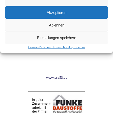
Meinen Namen, meine E-Mail-Adresse und meine Website in
diesem Browser für die nächste Kommentierung speichern.
Akzeptieren
Ablehnen
Wir sind Sponsor vom Schönwalder Sportverein SSV53
Einstellungen speichern
Cookie-Richtlinie
Datenschutz
Impressum
www.ssv53.de