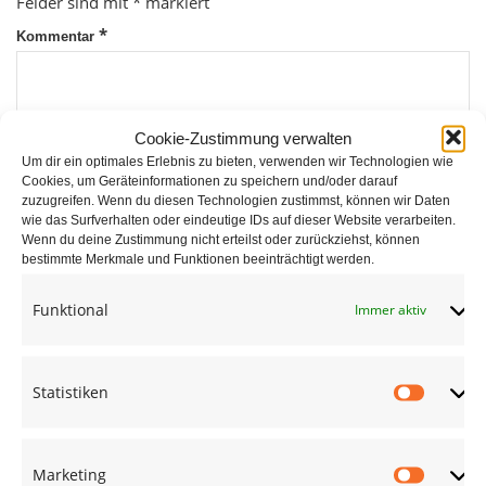
Felder sind mit
*
markiert
*
Kommentar
Cookie-Zustimmung verwalten
Um dir ein optimales Erlebnis zu bieten, verwenden wir Technologien wie
Cookies, um Geräteinformationen zu speichern und/oder darauf
zuzugreifen. Wenn du diesen Technologien zustimmst, können wir Daten
wie das Surfverhalten oder eindeutige IDs auf dieser Website verarbeiten.
*
Wenn du deine Zustimmung nicht erteilst oder zurückziehst, können
Name
bestimmte Merkmale und Funktionen beeinträchtigt werden.
Funktional
Immer aktiv
*
E-Mail
Statistiken
Statist
Website
Marketing
Market