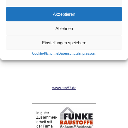
Meinen Namen, meine E-Mail-Adresse und meine Website in
diesem Browser für die nächste Kommentierung speichern.
Akzeptieren
Ablehnen
Wir sind Sponsor vom Schönwalder Sportverein SSV53
Einstellungen speichern
Cookie-Richtlinie
Datenschutz
Impressum
www.ssv53.de