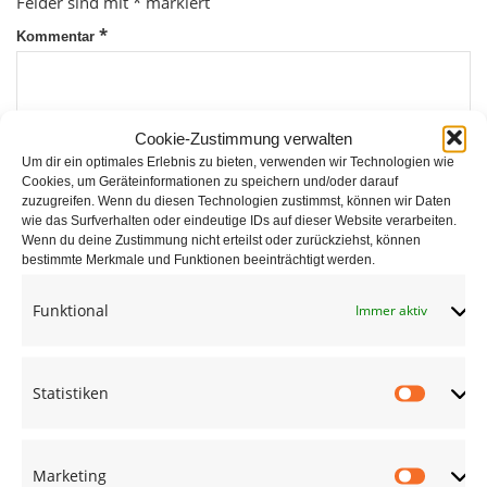
Felder sind mit
*
markiert
*
Kommentar
Cookie-Zustimmung verwalten
Um dir ein optimales Erlebnis zu bieten, verwenden wir Technologien wie
Cookies, um Geräteinformationen zu speichern und/oder darauf
zuzugreifen. Wenn du diesen Technologien zustimmst, können wir Daten
wie das Surfverhalten oder eindeutige IDs auf dieser Website verarbeiten.
*
Wenn du deine Zustimmung nicht erteilst oder zurückziehst, können
Name
bestimmte Merkmale und Funktionen beeinträchtigt werden.
Funktional
Immer aktiv
*
E-Mail
Statistiken
Statist
Website
Marketing
Market