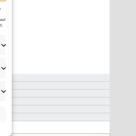
m
 auf
t,
atistiken
rketing