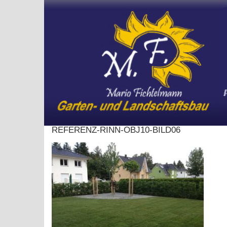
Skip
to
content
REFERENZ-RINN-OBJ10-BILD06