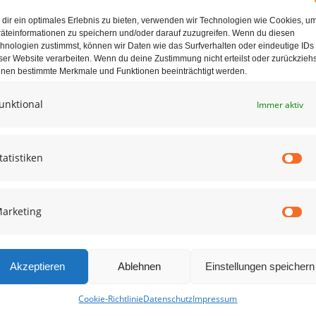
dir ein optimales Erlebnis zu bieten, verwenden wir Technologien wie Cookies, u
äteinformationen zu speichern und/oder darauf zuzugreifen. Wenn du diesen
hnologien zustimmst, können wir Daten wie das Surfverhalten oder eindeutige IDs
ser Website verarbeiten. Wenn du deine Zustimmung nicht erteilst oder zurückziehs
nen bestimmte Merkmale und Funktionen beeinträchtigt werden.
unktional
Immer aktiv
e in diesem Browser für die nächste Kommentierung speichern.
tatistiken
St
arketing
Ma
Akzeptieren
Ablehnen
Einstellungen speichern
Cookie-Richtlinie
Datenschutz
Impressum