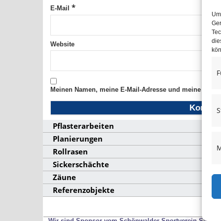
*
E-Mail
Um 
Ger
Tec
die
Website
kön
F
Meinen Namen, meine E-Mail-Adresse und meine Websit
S
Pflasterarbeiten
Planierungen
M
Rollrasen
Sickerschächte
Zäune
Referenzobjekte
Wir sind Sponsor vom Schönwalder Sportverein SSV53